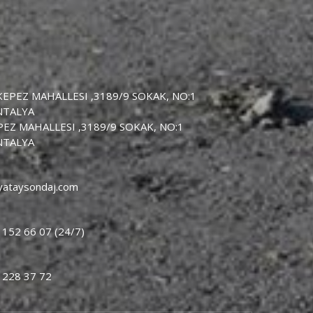
EPEZ MAHALLESI ,3189/9 SOKAK, NO:1
NTALYA
EZ MAHALLESI ,3189/9 SOKAK, NO:1
NTALYA
yataysondaj.com
 152 66 07 (24/7)
 228 37 72