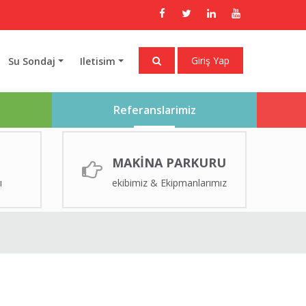
Giriş Yap
Su Sondaj
Iletisim
Referanslarimiz
MAKİNA PARKURU
ı
ekibimiz & Ekipmanlarımız