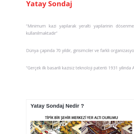
Yatay Sondaj
“Minimum kazi yapilarak yeralti yapilarinin dösenmesi
kullanilmaktadir”
Dünya çapinda 70 yildir, girisimciler ve farkli organizasy
“Gerçek ilk basarili kazisiz teknoloji patenti 1931 yilind
Yatay Sondaj Nedir ?