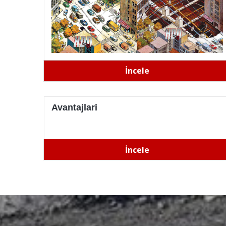
İncele
Avantajlari
İncele