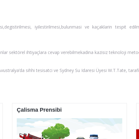
,degistirilmesi, iyilestirilmesi,bulunmasi ve kaçaklarin tespit e
onlar sektörel ihtiyaçlara cevap verebilmekadina kazisiz teknoloji metod
a Avustralya’da sihhi tesisatci ve Sydney Su Idaresi Üyesi W.T.Tate, tara
Çalisma Prensibi