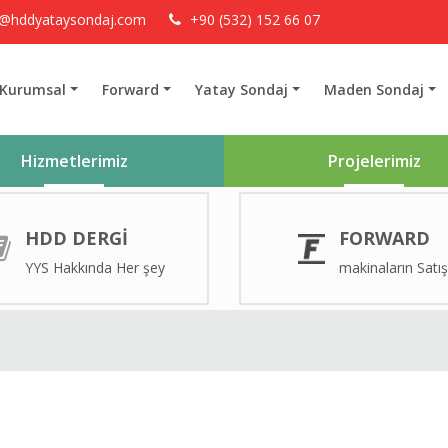
o@hddyataysondaj.com
+90 (532) 152 66 07
Kurumsal
Forward
Yatay Sondaj
Maden Sondaj
Hizmetlerimiz
Projelerimiz
HDD DERGI
FORWARD
YYS Hakkında Her şey
makinaların Satış