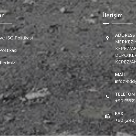
ar
İletişim
ADDRESS
ve ISG Politikasi
MERKEZ:K
KEPEZ/A
Politikasi
DEPO:KEP
KEPEZ/A
lerimiz
MAIL
info@hdd
TELEFON
+90 (532)
FAX
+90 (242)