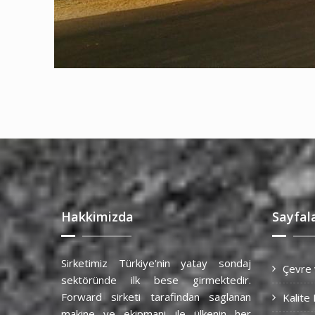
Hakkimizda
Sayfal
Sirketimiz Türkiye'nin yatay sondaj
Çevre 
sektöründe ilk bese girmektedir.
Forward sirketi tarafindan saglanan
Kalite 
makine ve ekipmani ile ülkenin her