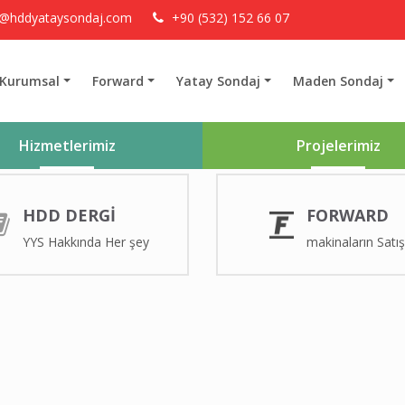
o@hddyataysondaj.com
+90 (532) 152 66 07
Kurumsal
Forward
Yatay Sondaj
Maden Sondaj
Hizmetlerimiz
Projelerimiz
HDD DERGI
FORWARD
YYS Hakkında Her şey
makinaların Satış