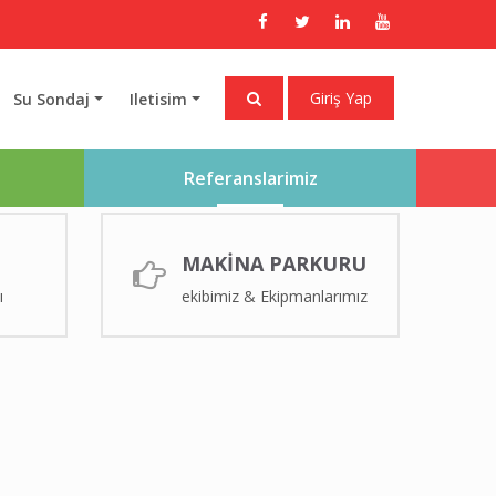
Giriş Yap
Su Sondaj
Iletisim
Referanslarimiz
MAKİNA PARKURU
ı
ekibimiz & Ekipmanlarımız