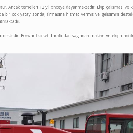
ur. Ancak temelleri 12 yil önceye dayanmaktadir. Ekip çalismasi ve 
inda bir çok yatay sondaj firmasina hizmet vermis ve gelisimini deste
itmaktadir.
irmektedir. Forward sirketi tarafindan saglanan makine ve ekipmani ile 