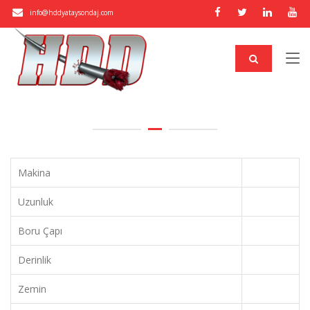
info@hddyataysondaj.com
Makina
Uzunluk
Boru Çapı
Derinlik
Zemin