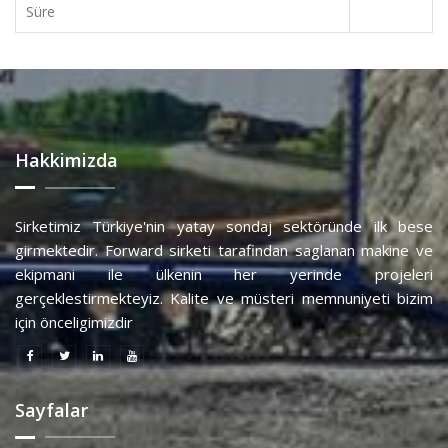
Süre
Hakkimizda
Sirketimiz Türkiye'nin yatay sondaj sektöründe ilk bese
girmektedir. Forward sirketi tarafindan saglanan makine ve
ekipmani ile ülkenin her yerinde projeleri
gerçeklestirmekteyiz. Kalite ve müsteri memnuniyeti bizim
için önceligimizdir
Sayfalar