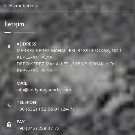
Hizmetlerimiz
İletişim
ADDRESS
MERKEZ:KEPEZ MAHALLESI ,3189/9 SOKAK, NO:1
KEPEZ/ANTALYA
DEPO:KEPEZ MAHALLESI ,3189/9 SOKAK, NO:1
KEPEZ/ANTALYA
MAIL
info@hddyataysondaj.com
TELEFON
+90 (532) 152 66 07 (24/7)
FAX
+90 (242) 228 37 72