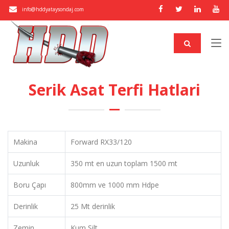
info@hddyataysondaj.com
Serik Asat Terfi Hatlari
Makina
Forward RX33/120
Uzunluk
350 mt en uzun toplam 1500 mt
Boru Çapı
800mm ve 1000 mm Hdpe
Derinlik
25 Mt derinlik
Zemin
Kum Silt