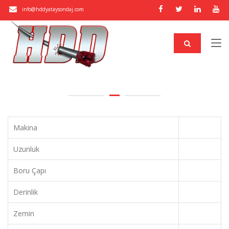
info@hddyataysondaj.com
Makina
Uzunluk
Boru Çapı
Derinlik
Zemin