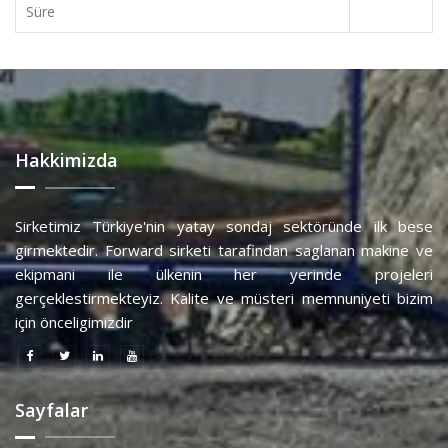
Süre
Hakkimizda
Sirketimiz Türkiye'nin yatay sondaj sektöründe ilk bese
girmektedir. Forward sirketi tarafindan saglanan makine ve
ekipmani ile ülkenin her yerinde projeleri
gerçeklestirmekteyiz. Kalite ve müsteri memnuniyeti bizim
için önceligimizdir
Sayfalar